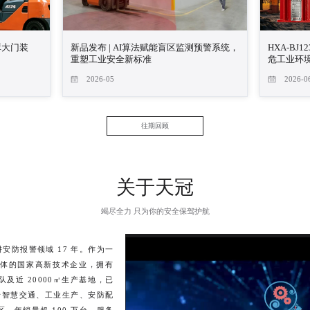
库大门装
新品发布 | AI算法赋能盲区监测预警系统，
HXA-B
重塑工业安全新标准
危工业环
2026-05
2026-0
往期回顾
关于天冠
竭尽全力 只为你的安全保驾护航
耕安防报警领域 17 年。作为一
体的国家高新技术企业，拥有
及近 20000㎡生产基地，已
用于智慧交通、工业生产、安防配
区，年销量超 100 万台，服务