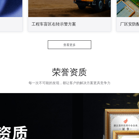
工程车盲区右转示警方案
厂区安防
设备联动来触
当工程车辆右转弯时，通过485通讯信号或开关量
针对厂区安
联动使用，能
信号开启智能语音信号报警灯，通过频闪灯光示
统及警示灯
的同时发出高
警，并发出语音提示如“工程车右转弯，请注
生异常情况
查看更多
，使中心值班
意”,“货车右转弯，请注意”等示警，有效减少货车
警器，并同
然状况，对现
事故发生。
异常，请立
调看监控画
荣誉资质
每一次不可能的发现，都让客户的解决方案更具竞争力